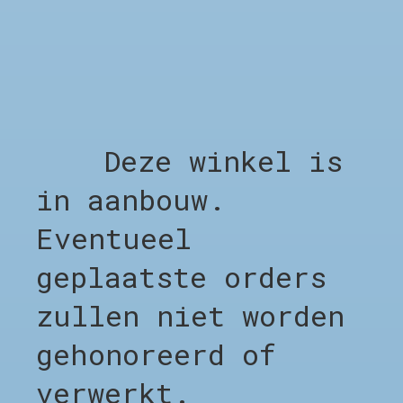
Niet op voorraad
Deze winkel is
GERELATEERDE PRODUCTEN
in aanbouw.
Carousel items
Eventueel
geplaatste orders
zullen niet worden
gehonoreerd of
SHOP
verwerkt.
Shop alles