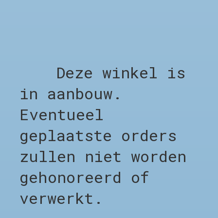
Deze winkel is
GOODIES SPORTIVE QUEEN
ISLAND TEE
in aanbouw.
€55,00
Choose options
Eventueel
geplaatste orders
zullen niet worden
SHOP
gehonoreerd of
Shop alles
verwerkt.
Clothing
Footwear