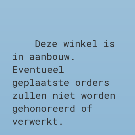
Accessories
Sale %
Brands
Afspraak Kapper
Deze winkel is
BEDRIJF
Afspraak Kapper
in aanbouw.
Over CHO
Eventueel
LEGAL
geplaatste orders
Algemene voorwaarden
zullen niet worden
Privacy Policy
Verzending & Levering
gehonoreerd of
CHO
verwerkt.
Email Us