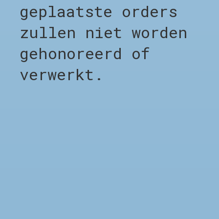
geplaatste orders
zullen niet worden
gehonoreerd of
CARHARTT WIP LANDON
SHORT - SHALE CHALK
WASH
verwerkt.
€119,00
SHOP
Shop alles
Clothing
Footwear
Accessories
Sale %