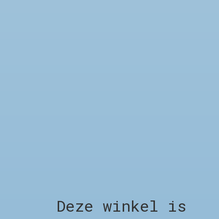
Image coming
Image coming
soon
soon
CLARKS ORIGINALS
CLARKS ORIGINALS
DSRT2456 ROCK - LIGHT
WALLABEE - MAPLE SUEDE
TAN SUEDE
€160,00
€149,00
Choose options
Deze winkel is
SHOP