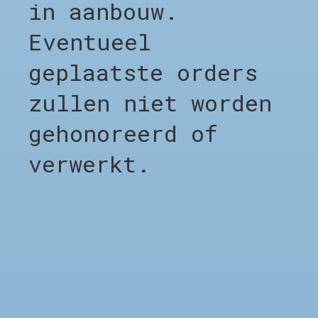
in aanbouw.
Shop alles
Eventueel
Clothing
Footwear
geplaatste orders
Accessories
zullen niet worden
Sale %
Brands
gehonoreerd of
Afspraak Kapper
verwerkt.
BEDRIJF
Afspraak Kapper
Over CHO
LEGAL
Algemene voorwaarden
Privacy Policy
Verzending & Levering