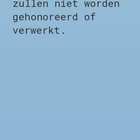
zullen niet worden
Carousel items
gehonoreerd of
verwerkt.
SHOP
Shop alles
Clothing
Footwear
Accessories
Sale %
Brands
Afspraak Kapper
BEDRIJF