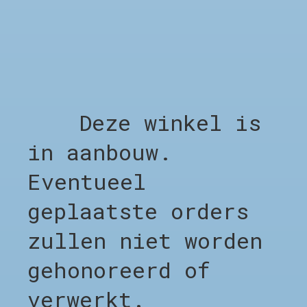
Niet op voorraad
Deze winkel is
GERELATEERDE PRODUCTEN
in aanbouw.
Carousel items
Eventueel
geplaatste orders
zullen niet worden
gehonoreerd of
SHOP
verwerkt.
Shop alles