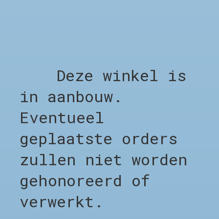
GERELATEERDE PRODUCTEN
Deze winkel is
in aanbouw.
Carousel items
Eventueel
geplaatste orders
zullen niet worden
SHOP
gehonoreerd of
Shop alles
verwerkt.
Clothing
Footwear