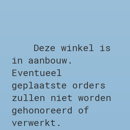
Niet op voorraad
GERELATEERDE PRODUCTEN
Deze winkel is
in aanbouw.
Carousel items
Eventueel
geplaatste orders
zullen niet worden
gehonoreerd of
SHOP
Shop alles
verwerkt.
Clothing