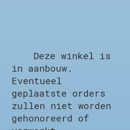
Shop alles
Clothing
Footwear
Accessories
Sale %
Brands
Deze winkel is
Afspraak Kapper
in aanbouw.
BEDRIJF
Afspraak Kapper
Eventueel
Over CHO
geplaatste orders
LEGAL
zullen niet worden
Algemene voorwaarden
gehonoreerd of
Privacy Policy
Verzending & Levering